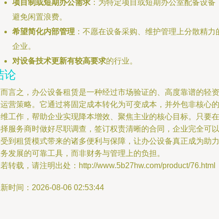
项目制或短期办公需求
：为特定项目或短期办公室配备设备
避免闲置浪费。
希望简化内部管理
：不愿在设备采购、维护管理上分散精力
企业。
对设备技术更新有较高要求
的行业。
结论
总而言之，办公设备租赁是一种经过市场验证的、高度靠谱的轻
产运营策略。它通过将固定成本转化为可变成本，并外包非核心
运维工作，帮助企业实现降本增效、聚焦主业的核心目标。只要
选择服务商时做好尽职调查，签订权责清晰的合同，企业完全可
享受到租赁模式带来的诸多便利与保障，让办公设备真正成为助
业务发展的可靠工具，而非财务与管理上的负担。
若转载，请注明出处：http://www.5b27hw.com/product/76.html
新时间：2026-08-06 02:53:44